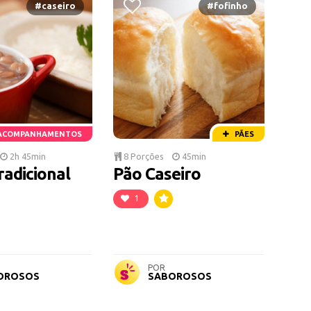
#caseiro
#fofinho
ACOMPANHAMENTOS
PÃES
2h 45min
8 Porções
45min
radicional
Pão Caseiro
1
POR
OROSOS
SABOROSOS