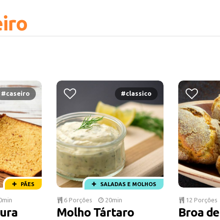
iro
#caseiro
#classico
PÃES
SALADAS E MOLHOS
0min
6 Porções
20min
12 Porções
ura
Molho Tártaro
Broa de