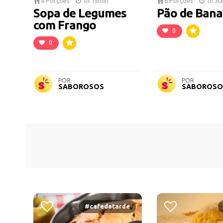
4 Porções
1h 15min
6 Porções
1h 30
Sopa de Legumes
Pão de Ban
com Frango
0
0
POR
POR
SABOROSOS
SABOROSO
#cafedatarde