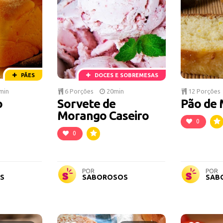
PÃES
DOCES E SOBREMESAS
min
6 Porções
20min
12 Porções
o
Sorvete de
Pão de 
Morango Caseiro
0
0
POR
POR
S
SABOROSOS
SAB