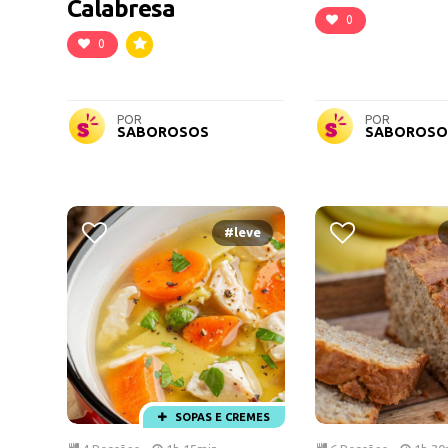
Calabresa
0
0
POR
POR
SABOROSOS
SABOROSO
#leve
SOPAS E CREMES