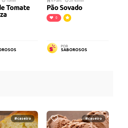
10min
4 Pães
2h 45min
de Tomate
Pão Sovado
zza
0
POR
OROSOS
SABOROSOS
#caseiro
#caseiro