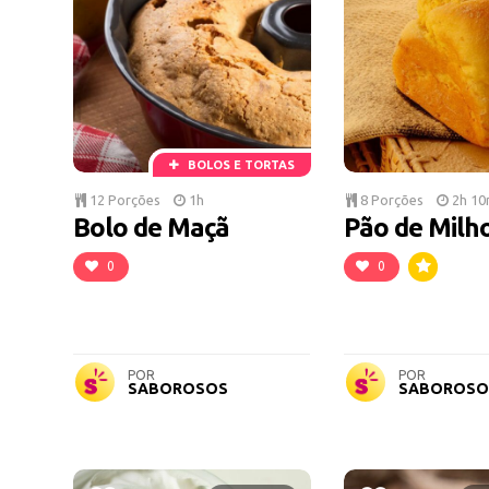
BOLOS E TORTAS
12 Porções
1h
8 Porções
2h 10
Bolo de Maçã
Pão de Milh
0
0
POR
POR
SABOROSOS
SABOROSO