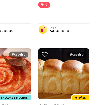
0
POR
OROSOS
SABOROSOS
#caseiro
#caseiro
SALADAS E MOLHOS
PÃES