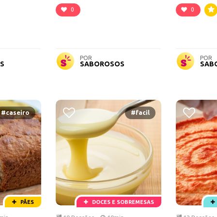
0
0
POR
POR
S
SABOROSOS
SAB
#caseiro
#facil
PÃES
DOCES E SOBREMESAS