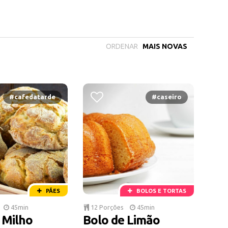
ORDENAR
#cafedatarde
#caseiro
PÃES
BOLOS E TORTAS
45min
12 Porções
45min
 Milho
Bolo de Limão