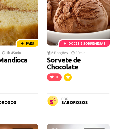
PÃES
DOCES E SOBREMESAS
1h 45min
6 Porções
20min
Mandioca
Sorvete de
Chocolate
0
POR
OROSOS
SABOROSOS