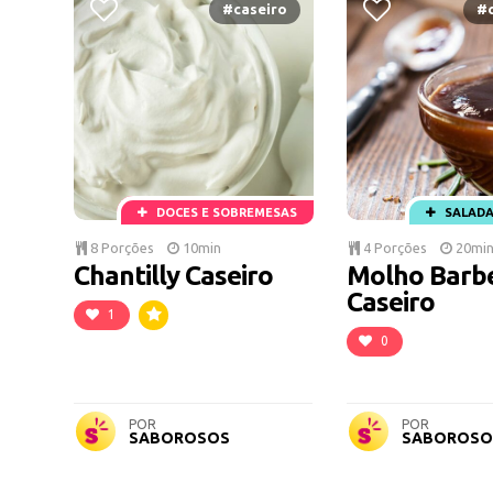
#caseiro
#c
DOCES E SOBREMESAS
SALADA
8 Porções
10min
4 Porções
20mi
Chantilly Caseiro
Molho Barb
Caseiro
1
0
POR
POR
SABOROSOS
SABOROSO