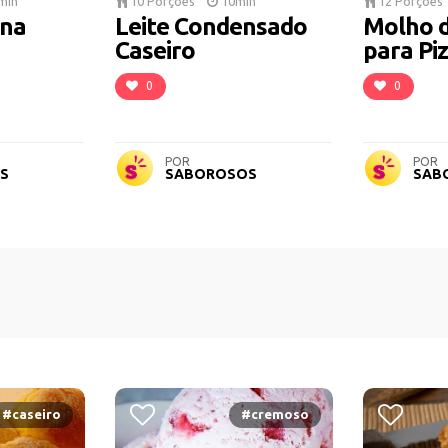
min
10 Porções
10min
12 Porções
ana
Leite Condensado
Molho 
Caseiro
para Pi
0
0
POR
POR
S
SABOROSOS
SAB
#caseiro
#cremoso