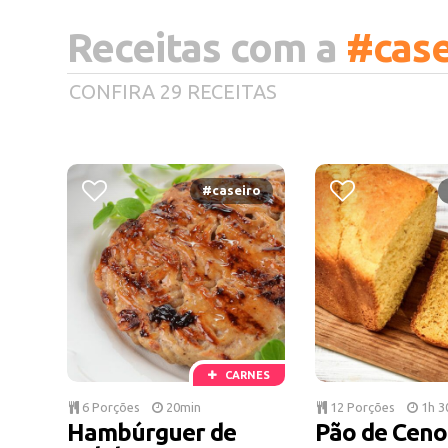
Receitas com a
#case
CONFIRA 29 RECEITAS
#caseiro
CARNES
6 Porções
20min
12 Porções
1h 3
Hambúrguer de
Pão de Ceno