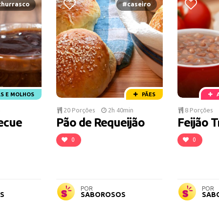
hurrasco
#caseiro
S E MOLHOS
PÃES
n
20 Porções
2h 40min
8 Porções
ecue
Pão de Requeijão
Feijão T
0
0
POR
POR
S
SABOROSOS
SAB