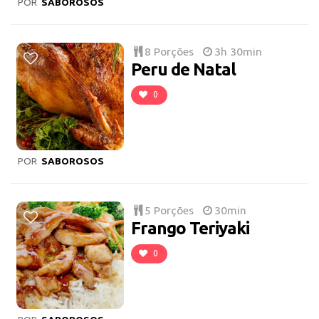
POR
SABOROSOS
8 Porções
3h 30min
Peru de Natal
0
POR
SABOROSOS
5 Porções
30min
Frango Teriyaki
0