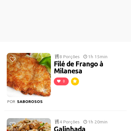
8 Porções
1h 15min
Filé de Frango à
Milanesa
0
POR
SABOROSOS
4 Porções
1h 20min
Galinhada