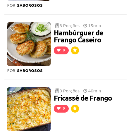
POR
SABOROSOS
8 Porções
15min
Hambúrguer de
Frango Caseiro
0
POR
SABOROSOS
8 Porções
40min
Fricassê de Frango
0