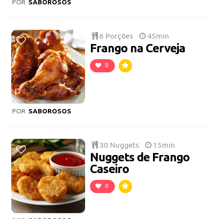
POR
SABOROSOS
6 Porções
45min
Frango na Cerveja
0
POR
SABOROSOS
30 Nuggets
15min
Nuggets de Frango
Caseiro
0