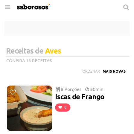
Trocar
de
navegação
Receitas de
Aves
CONFIRA 16 RECEITAS
ORDENAR
8 Porções
30min
Iscas de Frango
0