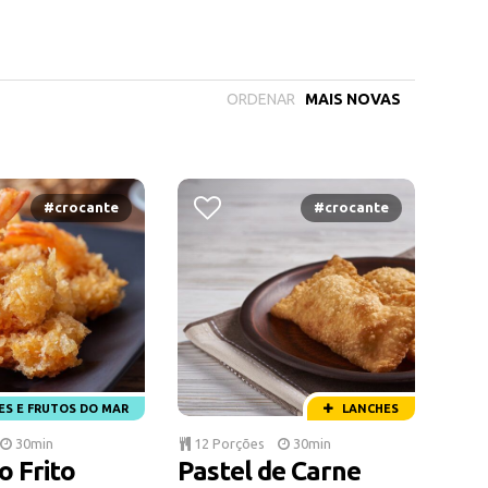
ORDENAR
#crocante
#crocante
ES E FRUTOS DO MAR
LANCHES
30min
12 Porções
30min
 Frito
Pastel de Carne