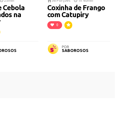
25min
36 Porções
1h 40min
e Cebola
Coxinha de Frango
dos na
com Catupiry
r
0
POR
OROSOS
SABOROSOS