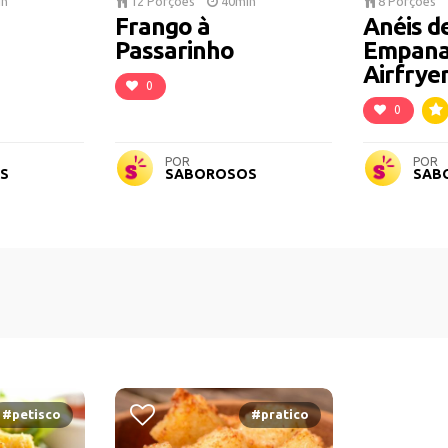
in
12 Porções
40min
8 Porções
Frango à
Anéis d
Passarinho
Empana
Airfrye
0
0
POR
POR
S
SABOROSOS
SAB
#petisco
#pratico