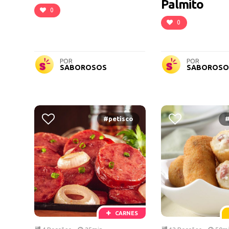
Palmito
0
0
POR
POR
SABOROSOS
SABOROSO
#petisco
#
CARNES