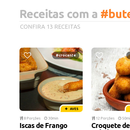
Receitas com a
#but
CONFIRA 13 RECEITAS
#crocante
AVES
8 Porções
30min
12 Porções
50m
Iscas de Frango
Croquete de