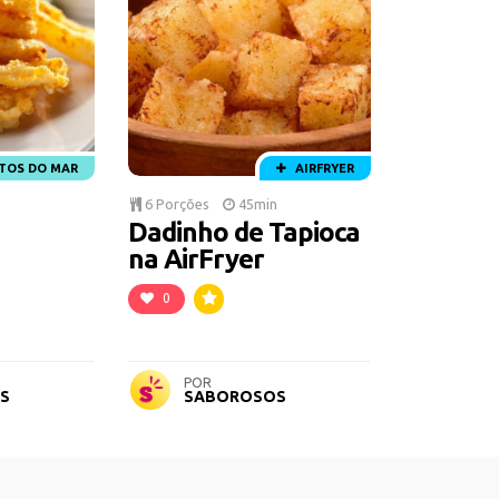
UTOS DO MAR
AIRFRYER
n
6 Porções
45min
Dadinho de Tapioca
na AirFryer
0
POR
S
SABOROSOS