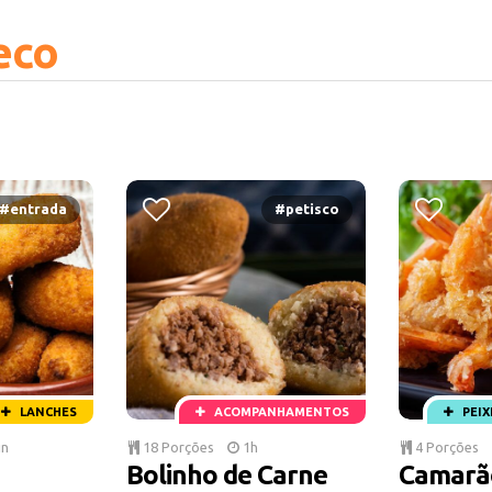
eco
#entrada
#petisco
LANCHES
ACOMPANHAMENTOS
PEIX
in
18 Porções
1h
4 Porções
Bolinho de Carne
Camarão