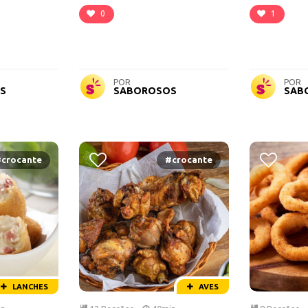
0
1
POR
POR
S
SABOROSOS
SAB
crocante
#crocante
LANCHES
AVES