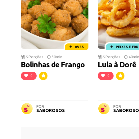
AVES
PEIXES E FR
6 Porções
30min
6 Porções
40mi
Bolinhas de Frango
Lula à Dorê
0
0
POR
POR
SABOROSOS
SABOROSO