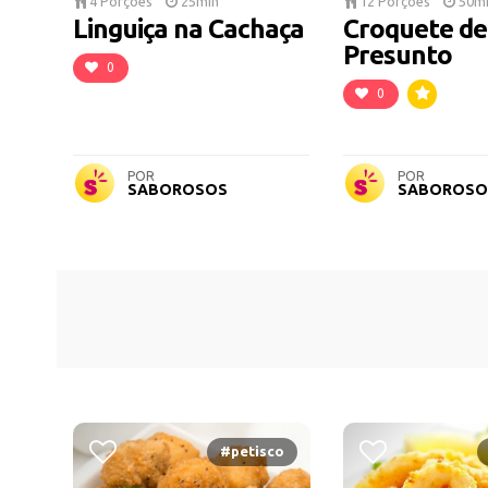
4 Porções
25min
12 Porções
50m
Linguiça na Cachaça
Croquete de
Presunto
0
0
POR
POR
SABOROSOS
SABOROSO
#petisco