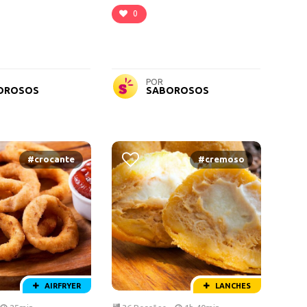
0
POR
OROSOS
SABOROSOS
#crocante
#cremoso
AIRFRYER
LANCHES