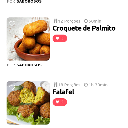
POR
SABOROSOS
12 Porções
50min
Croquete de Palmito
0
POR
SABOROSOS
18 Porções
1h 30min
Falafel
0