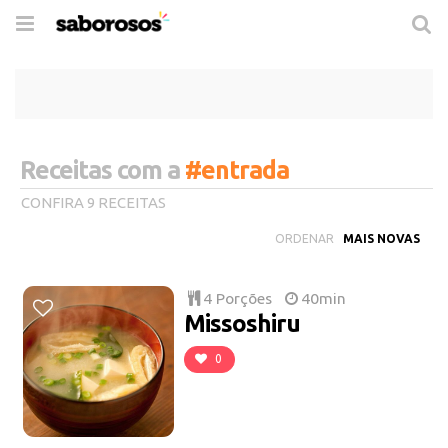
Trocar
de
navegação
Receitas com a
#entrada
CONFIRA 9 RECEITAS
ORDENAR
4 Porções
40min
Missoshiru
0