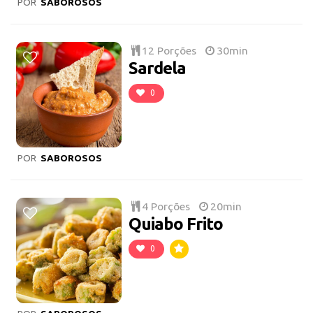
POR
SABOROSOS
12 Porções
30min
Sardela
0
POR
SABOROSOS
4 Porções
20min
Quiabo Frito
0