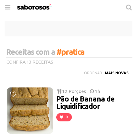
Trocar
de
navegação
Receitas com a
#pratica
CONFIRA 13 RECEITAS
ORDENAR
12 Porções
1h
Pão de Banana de
Liquidificador
0