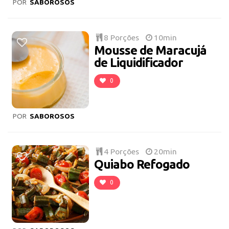
POR
SABOROSOS
8 Porções
10min
Mousse de Maracujá
de Liquidificador
0
POR
SABOROSOS
4 Porções
20min
Quiabo Refogado
0