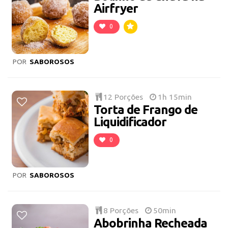
Airfryer
0
POR
SABOROSOS
12 Porções
1h 15min
Torta de Frango de
Liquidificador
0
POR
SABOROSOS
8 Porções
50min
Abobrinha Recheada