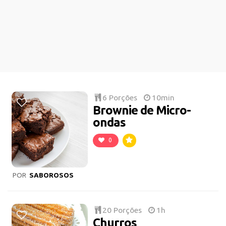
6 Porções
10min
Brownie de Micro-
ondas
0
POR
SABOROSOS
20 Porções
1h
Churros