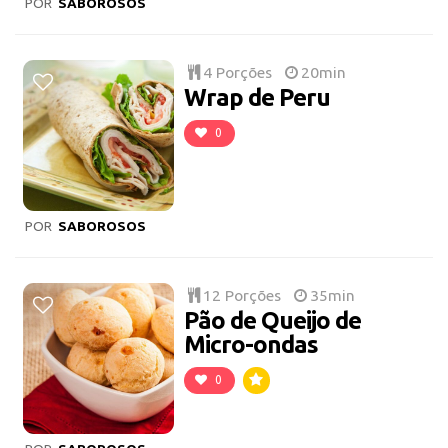
POR
SABOROSOS
4 Porções
20min
Wrap de Peru
0
POR
SABOROSOS
12 Porções
35min
Pão de Queijo de
Micro-ondas
0