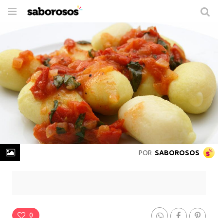
Trocar
de
navegação
POR
SABOROSOS
Nhoque Recheado
Rende
6 Porções
-
Prepare em
1 hora
0