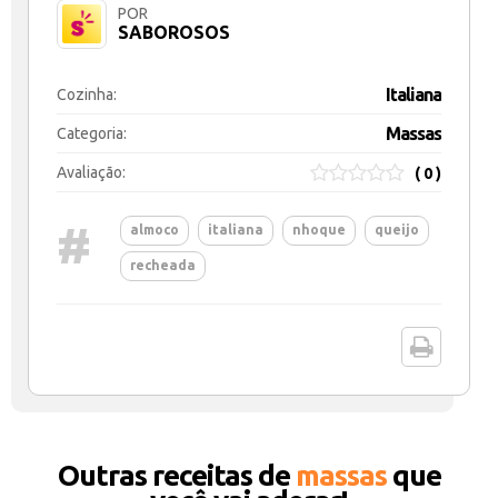
POR
SABOROSOS
Italiana
Cozinha:
Massas
Categoria:
Avaliação:
( 0 )
#
almoco
italiana
nhoque
queijo
recheada
Outras receitas de
massas
que