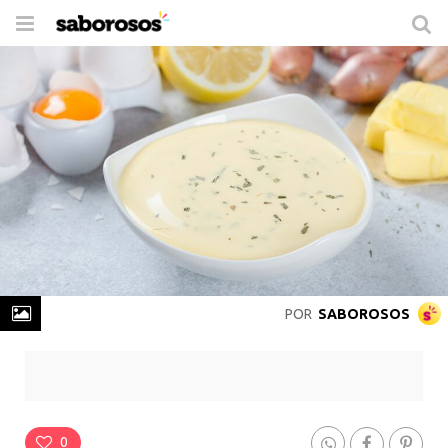
Trocar
de
navegação
POR
SABOROSOS
Molho Béarnaise
Rende
4 Porções
-
Prepare em
40 min
0