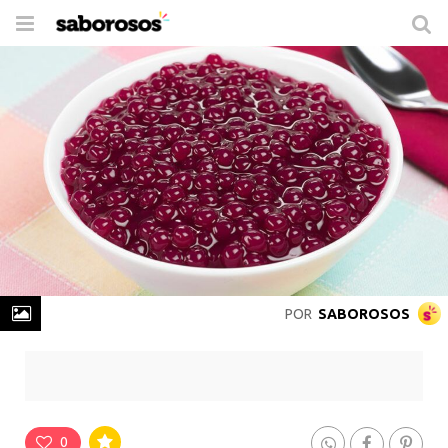
Trocar
de
navegação
POR
SABOROSOS
Sagu de Uva
Rende
16 Porções
-
Prepare em
1h 30min
0