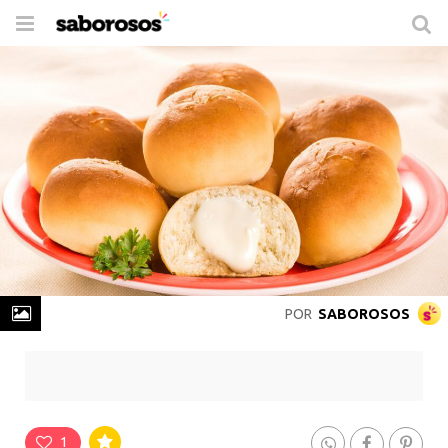
Trocar
de
navegação
POR
SABOROSOS
Pão de Batata com Requeijão
Rende
20 Porções
-
Prepare em
1h 30min
1