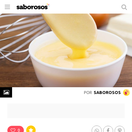
Trocar
de
navegação
POR
SABOROSOS
Creme Inglês
Rende
6 Porções
-
Prepare em
20min
0