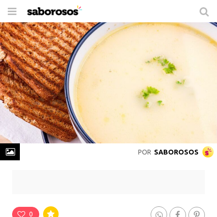
Trocar
de
navegação
POR
SABOROSOS
Creme de Queijo
Rende
2 Porções
-
Prepare em
25 min
0