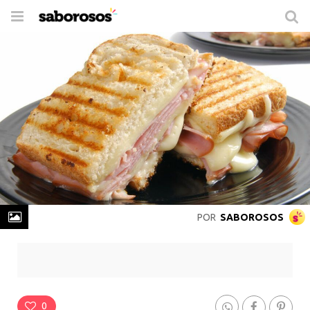
Trocar
de
navegação
POR
SABOROSOS
Bauru
Rende
4 Lanches
-
Prepare em
15min
0