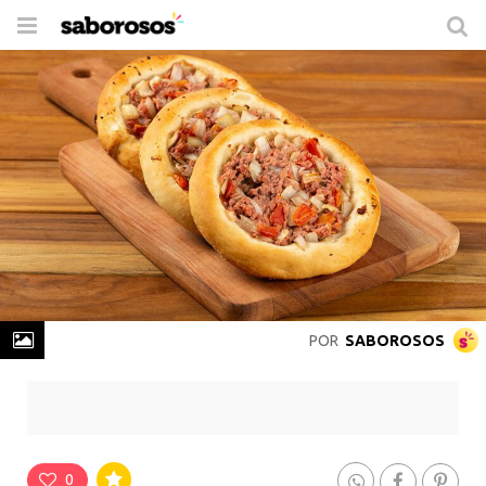
Trocar
de
navegação
POR
SABOROSOS
Esfiha Aberta de Carne
Rende
18 Porções
-
Prepare em
2 horas
0