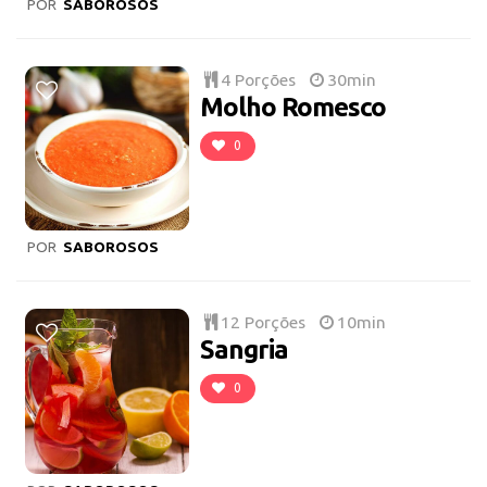
POR
SABOROSOS
4 Porções
30min
Molho Romesco
0
POR
SABOROSOS
12 Porções
10min
Sangria
0