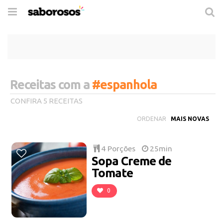
Trocar
de
navegação
Receitas com a
#espanhola
CONFIRA 5 RECEITAS
ORDENAR
4 Porções
25min
Sopa Creme de
Tomate
0