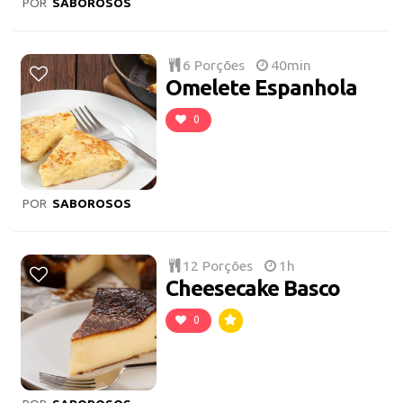
POR
SABOROSOS
6 Porções
40min
Omelete Espanhola
0
POR
SABOROSOS
12 Porções
1h
Cheesecake Basco
0