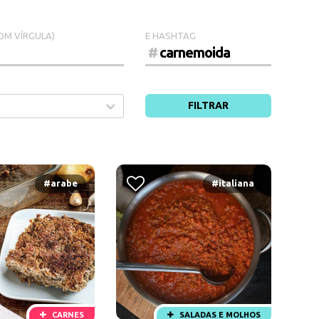
OM VÍRGULA)
E HASHTAG
#
FILTRAR
#arabe
#italiana
CARNES
SALADAS E MOLHOS