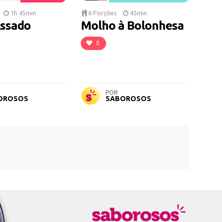
1h 45min
6 Porções
45min
Assado
Molho à Bolonhesa
0
POR
OROSOS
SABOROSOS