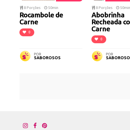
8 Porções
50min
8 Porções
50mi
Rocambole de
Abobrinha
Carne
Recheada c
Carne
0
0
POR
POR
SABOROSOS
SABOROSO