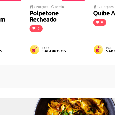
n
4 Porções
45min
12 Porções
Polpetone
Quibe 
om
Recheado
0
0
POR
POR
S
SABOROSOS
SAB