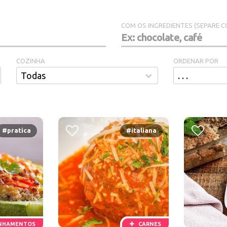
COM OS INGREDIENTES (SEPARE C
COZINHA
ORDENAR POR
#pratica
#italiana
NHAMENTOS
CARNES