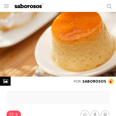
Trocar
de
navegação
POR
SABOROSOS
Pudim de Leite de Micro-ondas
Rende
10 Porções
-
Prepare em
40 min
0