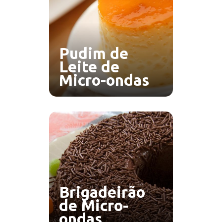
Pudim de
Leite de
Micro-ondas
Brigadeirão
de Micro-
ondas