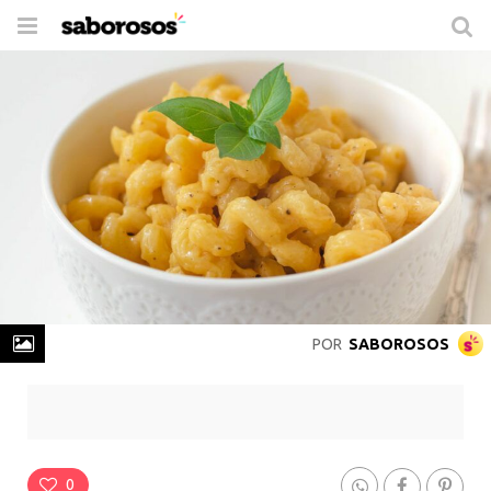
Trocar
de
navegação
POR
SABOROSOS
Macarrão com Queijo de Micro-ondas
Rende
4 Porções
-
Prepare em
25 min
0