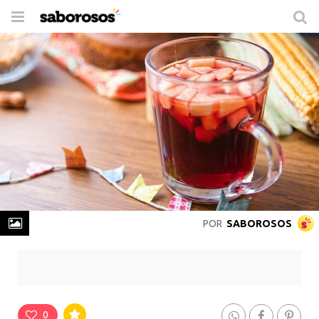
Trocar
de
navegação
POR
SABOROSOS
Vinho Quente Tradicional
Rende
4 Porções
-
Prepare em
20 min
0