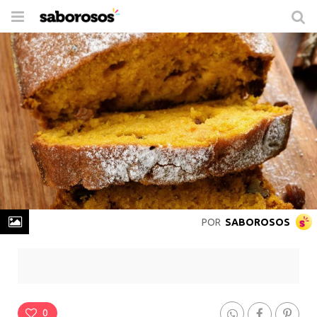
Trocar
de
navegação
POR
SABOROSOS
Pão de Abóbora
Rende
24 Porções
-
Prepare em
1h 30min
0