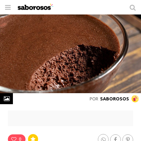
Trocar
de
navegação
POR
SABOROSOS
Mousse de Chocolate Amargo
Rende
6 Porções
-
Prepare em
30 min
0