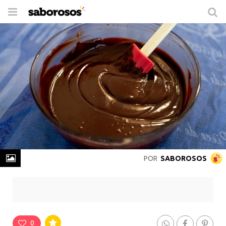
Trocar
de
navegação
POR
SABOROSOS
Ganache de Chocolate
Rende
1 Porção
-
Prepare em
20 min
0