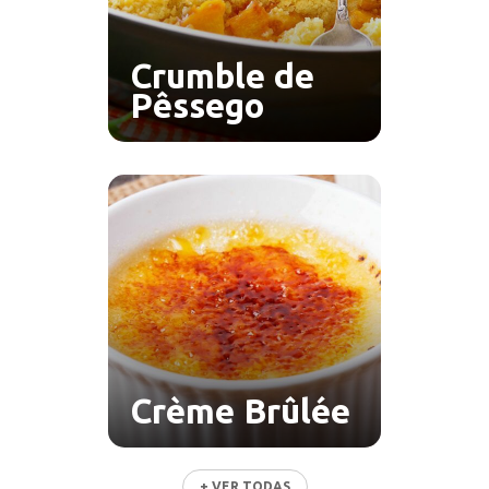
Crumble de
Pêssego
Crème Brûlée
+ VER TODAS