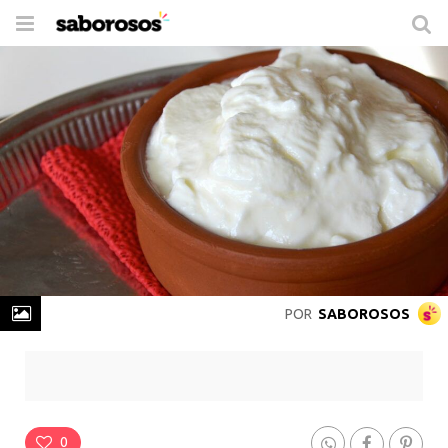
Trocar
de
navegação
POR
SABOROSOS
Coalhada Seca
Rende
30 Porções
-
Prepare em
30min
0