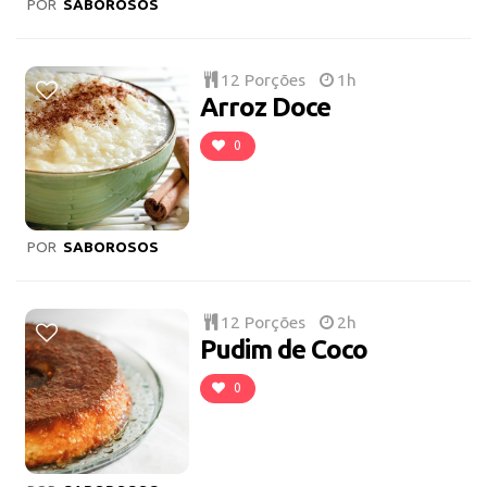
POR
SABOROSOS
12 Porções
1h
Arroz Doce
0
POR
SABOROSOS
12 Porções
2h
Pudim de Coco
0