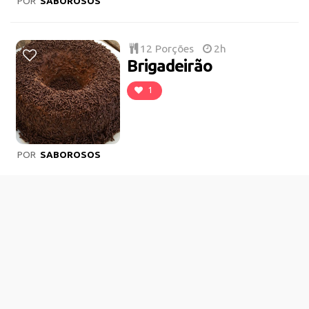
POR
SABOROSOS
12 Porções
2h
Brigadeirão
1
POR
SABOROSOS