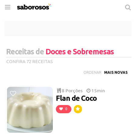
Trocar
de
navegação
Receitas de
Doces e Sobremesas
CONFIRA 72 RECEITAS
ORDENAR
8 Porções
15min
Flan de Coco
0