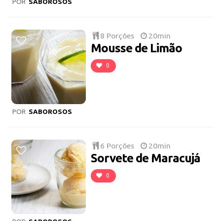
POR
SABOROSOS
8 Porções
20min
Mousse de Limão
0
POR
SABOROSOS
6 Porções
20min
Sorvete de Maracujá
0