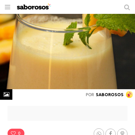
Trocar
de
navegação
POR
SABOROSOS
Milkshake de Melão
Rende
2 Porções
-
Prepare em
10 min
0