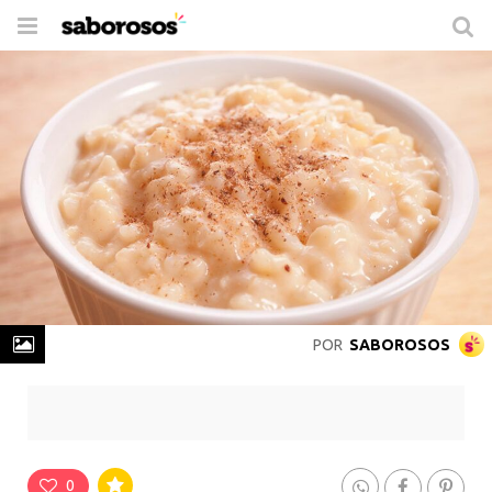
Trocar
de
navegação
POR
SABOROSOS
Arroz Doce de Micro-ondas
Rende
8 Porções
-
Prepare em
30 min
0