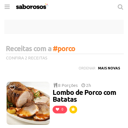
Trocar
de
navegação
Receitas com a
#porco
CONFIRA 2 RECEITAS
ORDENAR
8 Porções
2h
Lombo de Porco com
Batatas
0