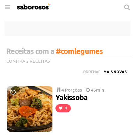
Trocar
de
navegação
Receitas com a
#comlegumes
CONFIRA 2 RECEITAS
ORDENAR
4 Porções
45min
Yakissoba
0