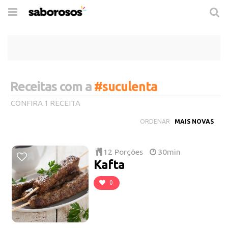
Trocar
de
navegação
Receitas com a
#suculenta
CONFIRA 1 RECEITA
ORDENAR
12 Porções
30min
Kafta
0