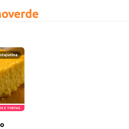
hoverde
stajunina
S E TORTAS
ho