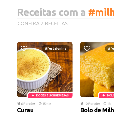
Receitas com a
#mil
CONFIRA 2 RECEITAS
#festajunina
#fe
DOCES E SOBREMESAS
BOLO
6 Porções
15min
10 Porções
1h
Curau
Bolo de Mil