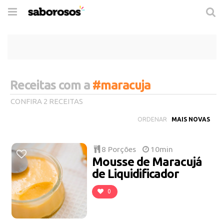
Trocar
de
navegação
Receitas com a
#maracuja
CONFIRA 2 RECEITAS
ORDENAR
8 Porções
10min
Mousse de Maracujá
de Liquidificador
0