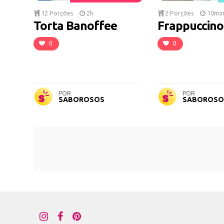
12 Porções
2h
2 Porções
10mi
Torta Banoffee
Frappuccino
0
0
POR
POR
SABOROSOS
SABOROSO