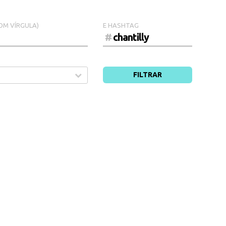
OM VÍRGULA)
E HASHTAG
#
FILTRAR