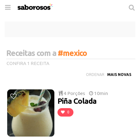
Trocar
de
navegação
Receitas com a
#mexico
CONFIRA 1 RECEITA
ORDENAR
4 Porções
10min
Piña Colada
0