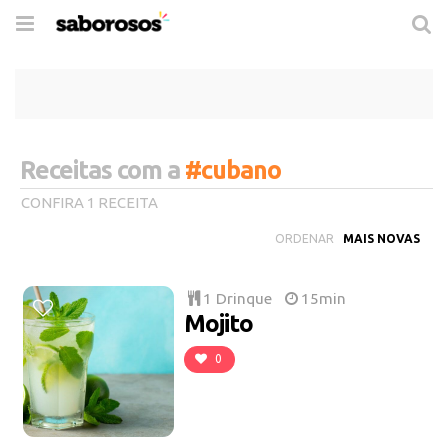
Trocar
de
navegação
Receitas com a
#cubano
CONFIRA 1 RECEITA
ORDENAR
1 Drinque
15min
Mojito
0