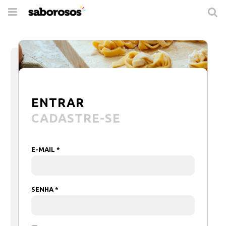
Trocar
de
navegação
ENTRAR
CADASTRE-SE
E-MAIL *
SENHA *