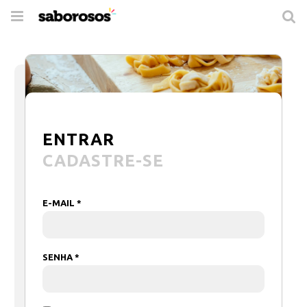
Trocar
de
navegação
ENTRAR
CADASTRE-SE
E-MAIL *
SENHA *